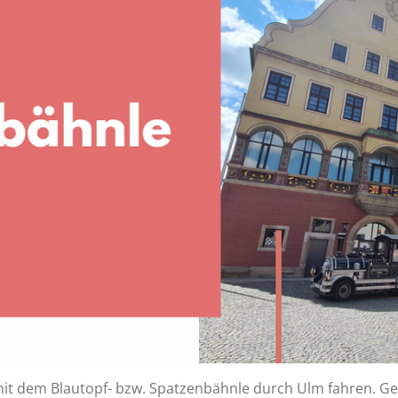
 mit dem Blautopf- bzw. Spatzenbähnle durch Ulm fahren. G