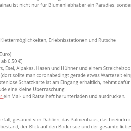
ainau ist nicht nur für Blumenliebhaber ein Paradies, sonde
n Klettermöglichkeiten, Erlebnisstationen und Rutsche
Euro)
ab 0,50 €)
s, Esel, Alpakas, Hasen und Hühner und einem Streichelzoo
(dort sollte man coronabedingt gerade etwas Wartezeit ein
ostenlose Schatzkarte ist am Eingang erhältlich, nehmt dafür
de eine kleine Überraschung.
er
ein Mal- und Rätselheft herunterladen und ausdrucken.
all, gesäumt von Dahlien, das Palmenhaus, das beeindrucke
stand, der Blick auf den Bodensee und der gesamte liebev