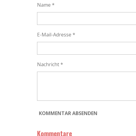
t
Name *
u
n
g
:
E-Mail-Adresse *
0
S
t
e
Nachricht *
r
n
e
KOMMENTAR ABSENDEN
Kommentare