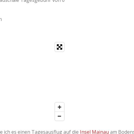
(pauschale Tagesgebühr von 6
n
e ich es einen Tagesausflug auf die
Insel Mainau
am Bodense