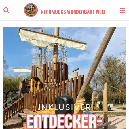
Zum
NEPOMUCKS WUNDERBARE WELT
Hauptinhalt
springen