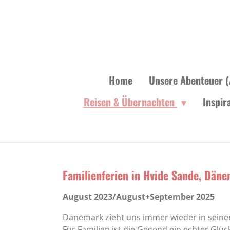
Zum
Hauptinhalt
springen
Home
Unsere Abenteuer (
Reisen & Übernachten
Inspir
Familienferien in Hvide Sande, Däne
August 2023/August+September 2025
Dänemark zieht uns immer wieder in seine
Für Familien ist die Gegend ein echter Glüc