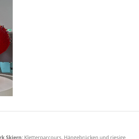
k Skjern
: Kletterparcours, Hängebrücken und riesige