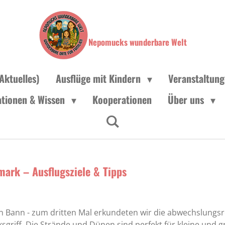
Nepomucks wunderbare Welt
Aktuelles)
Ausflüge mit Kindern
Veranstaltun
ationen & Wissen
Kooperationen
Über uns
mark – Ausflugsziele & Tipps
n Bann - zum dritten Mal erkundeten wir die abwechslungs
ksgriff. Die Strände und Dünen sind perfekt für kleine und g