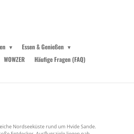
gen
Essen & Genießen
WOWZER
Häufige Fragen (FAQ)
reiche Nordseeküste rund um Hvide Sande.
roße Entdecker, Ausflugsziele liegen nah