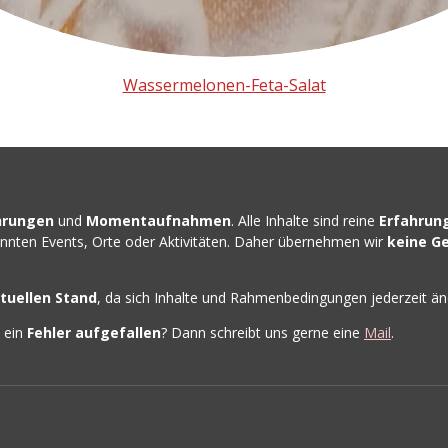
Wassermelonen-Feta-Salat
hrungen
und
Momentaufnahmen
. Alle Inhalte sind reine
Erfahrun
nannten Events, Orte oder Aktivitäten. Daher übernehmen wir
keine G
tuellen Stand
, da sich Inhalte und Rahmenbedingungen jederzeit ä
h ein
Fehler
aufgefallen
? Dann schreibt uns gerne eine
Mail
.