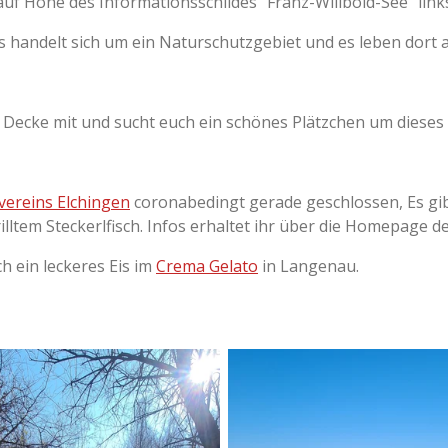
 auf Höhe des Informationsschildes "Franz-Willbold-See" lin
s handelt sich um ein Naturschutzgebiet und es leben dort a
e Decke mit und sucht euch ein schönes Plätzchen um diese
ivereins Elchingen
coronabedingt gerade geschlossen, Es gib
illtem Steckerlfisch. Infos erhaltet ihr über die Homepage de
h ein leckeres Eis im
Crema Gelato
in Langenau.