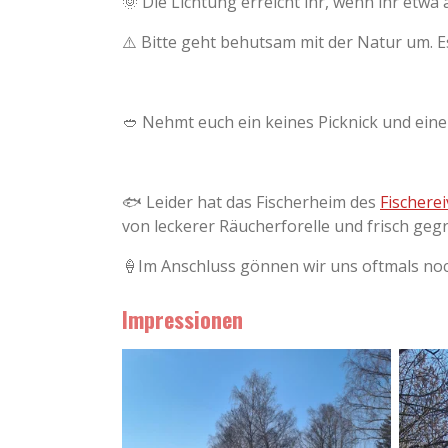
🌞 Die Lichtung erreicht ihr, wenn ihr etwa
⚠️ Bitte geht behutsam mit der Natur um. E
🥙 Nehmt euch ein keines Picknick und ein
🐟 Leider hat das Fischerheim des
Fischere
von leckerer Räucherforelle und frisch gegr
🍦Im Anschluss gönnen wir uns oftmals noc
Impressionen