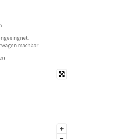
m
engeeingnet,
erwagen machbar
en