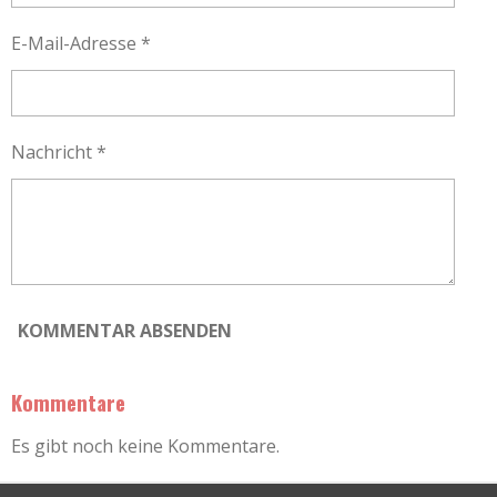
s
e
.
E-Mail-Adresse *
n
4
d
6
e
1
n
5
Nachricht *
3
8
4
6
1
5
3
KOMMENTAR ABSENDEN
8
5
S
Kommentare
t
Es gibt noch keine Kommentare.
e
r