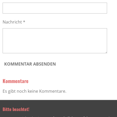
e
S
n
t
d
e
Nachricht *
e
r
n
n
e
KOMMENTAR ABSENDEN
Kommentare
Es gibt noch keine Kommentare.
Bitte beachtet!