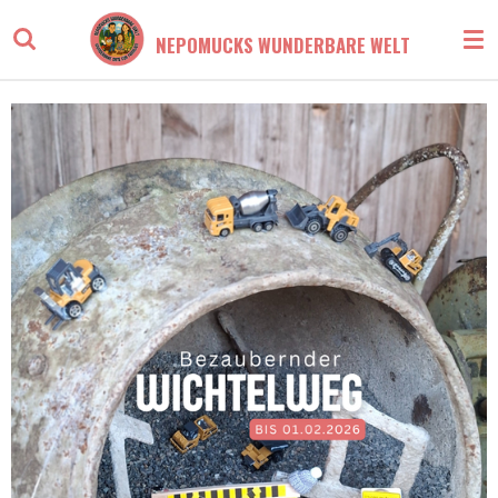
Zum
NEPOMUCKS WUNDERBARE WELT
Hauptinhalt
springen