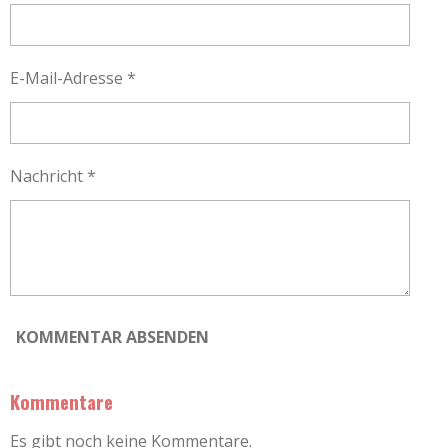
n
n
n
n
n
n
n
g
e
e
e
e
g
a
:
b
E-Mail-Adresse *
0
s
e
S
n
t
d
e
Nachricht *
e
r
n
n
e
KOMMENTAR ABSENDEN
Kommentare
Es gibt noch keine Kommentare.