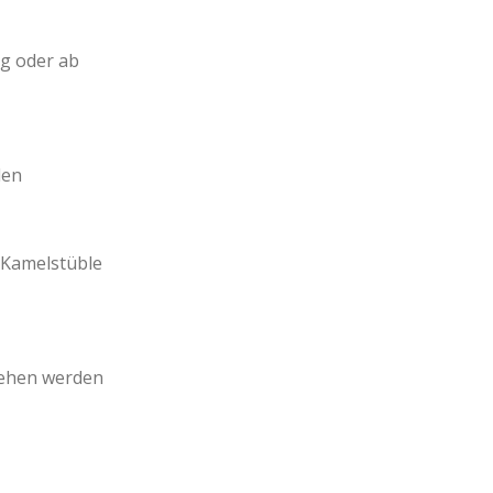
eg oder ab
den
 Kamelstüble
liehen werden