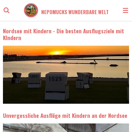
Zum
NEPOMUCKS WUNDERBARE WELT
Hauptinhalt
springen
Nordsee mit Kindern - Die besten Ausflugsziele mit
KIndern
Unvergessliche Ausflüge mit Kindern an der Nordsee