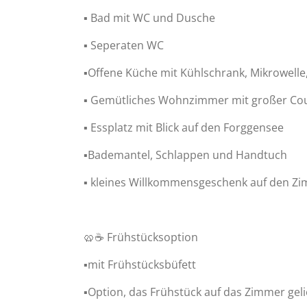
▪️ Bad mit WC und Dusche
▪️ Seperaten WC
▪️Offene Küche mit Kühlschrank, Mikrowelle
▪️ Gemütliches Wohnzimmer mit großer Cou
▪️ Essplatz mit Blick auf den Forggensee
▪️Bademantel, Schlappen und Handtuch
▪️ kleines Willkommensgeschenk auf den Z
🥨☕️ Frühstücksoption
▪️mit Frühstücksbüfett
▪️Option, das Frühstück auf das Zimmer ge