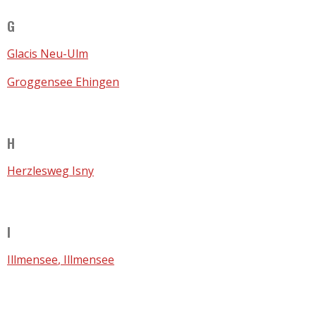
G
Glacis Neu-Ulm
Groggensee Ehingen
H
Herzlesweg Isny
I
Illmensee
, Illmensee